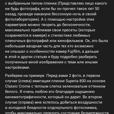
с выбранным типом пленки (Представляю лицо какого
ни будь фотографа, если бы он прочел такое лет 50
назад, проведя накануне бессонную ночь в своей
фотолаборатории). А с помощью настройки этих
параметров можно творить до бесконечности,
максимально приближая свои пресеты (которые
сохраняются в камере) к стилистике любимых
пленочных фотографий или кинофильмов. Ок, это была
небольшая вводная часть для тех кто возможно
не слышал о особенностях камер Fujifilm, а дальше
в этой и других статьях я буду подробно разбирать
полученные мной изображения с теми или иными
настройками.
Разберем на примере. Перед вами 2 фото, в первом
случае (слева) имитация пленки Superia 800 на основе
Classic Crome с теплым слегка зеленоватым оттенком
белого. Я очень люблю его благодаря ощущению
кинематографичности, который он дарит. Во втором
случае (справа) мне хотелось добиться воздушности
и холодной бледности олдскульного фотоснимка,
чтобы максимально передать состояние безмятежности