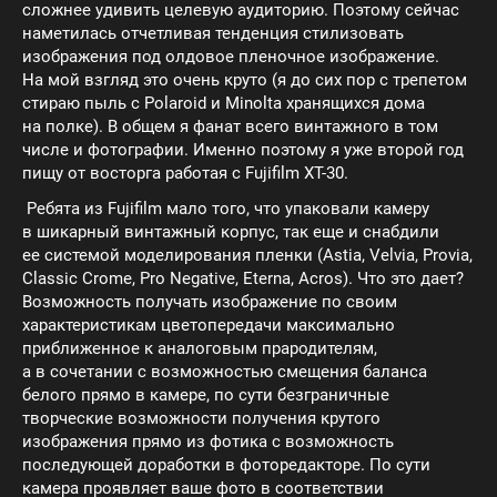
сложнее удивить целевую аудиторию. Поэтому сейчас
наметилась отчетливая тенденция стилизовать
изображения под олдовое пленочное изображение.
На мой взгляд это очень круто (я до сих пор с трепетом
стираю пыль с Polaroid и Minolta хранящихся дома
на полке). В общем я фанат всего винтажного в том
числе и фотографии. Именно поэтому я уже второй год
пищу от восторга работая с Fujifilm XT-30.
Ребята из Fujifilm мало того, что упаковали камеру
в шикарный винтажный корпус, так еще и снабдили
ее системой моделирования пленки (Astia, Velvia, Provia,
Classic Crome, Pro Negative, Eterna, Acros). Что это дает?
Возможность получать изображение по своим
характеристикам цветопередачи максимально
приближенное к аналоговым прародителям,
а в сочетании с возможностью смещения баланса
белого прямо в камере, по сути безграничные
творческие возможности получения крутого
изображения прямо из фотика с возможность
последующей доработки в фоторедакторе. По сути
камера проявляет ваше фото в соответствии